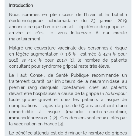
Introduction
Nous sommes en plein cœur de l’hiver et le bulletin
épidémiologique hebdomadaire du 23 janvier 2019
annonce ce que l’on pressentait : l’épidémie de grippe est
arrivée et c’est le virus Influenzae A qui circule
majoritairement.
Malgré une couverture vaccinale des personnes à risque
en légère augmentation (+ 1,6 % : estimée à 42,9 % pour
2018
vs
41,3 % pour 2017) [1], le nombre de patients
consultant pour syndrome grippal reste très élevé.
Le Haut Conseil de Santé Publique recommande un
traitement curatif par inhibiteurs de la neuraminidase, au
premier rang desquels l’oseltamivir, chez les patients
devant être hospitalisés à cause de la grippe (
a fortiori
pour
toute grippe grave) et chez les patients à risque de
complications : âgés de plus de 65 ans ou atteint d’une
comorbidité à risque (maladie cardio-respiratoire,
immunodépression …) [2]. Ces derniers sont ceux ciblés par
la vaccination en France [3].
Le bénéfice attendu est de diminuer le nombre de grippes