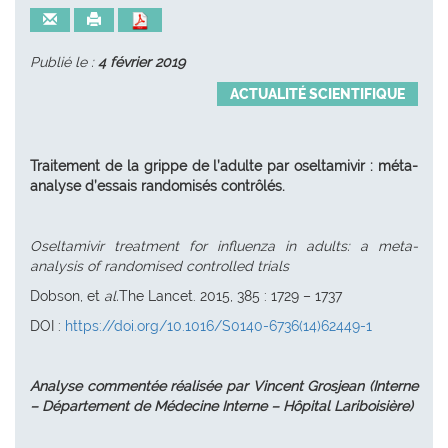
Publié le :
4 février 2019
ACTUALITÉ SCIENTIFIQUE
Traitement de la grippe de l’adulte par oseltamivir : méta-
analy
s
e d’essais ra
n
domisés contrôlés.
Oseltamivir treatment for influenza in adults: a meta-
analysis of randomised controlled trials
Dobson, et
al.
The Lancet. 2015, 385 : 1729 – 1737
DOI :
https://doi.org/10.1016/S0140-6736(14)62449-1
Analyse commentée réalisée par Vincent Grosjean (Interne
– Département de Médecine Interne – Hôpital Lariboisière)