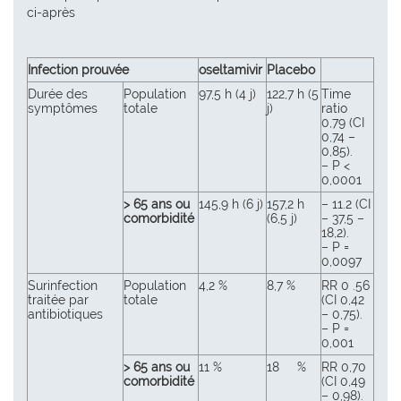
ci-après
Infection prouvée
oseltamivir
Placebo
Durée des
Population
97,5 h (4 j)
122,7 h (5
Time
symptômes
totale
j)
ratio
0,79 (CI
0,74 –
0,85).
– P <
0,0001
> 65 ans ou
145,9 h (6 j)
157,2 h
– 11.2 (CI
comorbidité
(6,5 j)
– 37,5 –
18,2).
– P =
0,0097
Surinfection
Population
4,2 %
8,7 %
RR 0 .56
traitée par
totale
(CI 0,42
antibiotiques
– 0,75).
– P =
0,001
> 65 ans ou
11 %
18 %
RR 0,70
comorbidité
(CI 0,49
– 0,98).