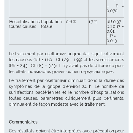
– P =
0,070
Hospitalisations
Population
0,6 %
1,7 %
RR 0,37
toutes causes
totale
(CI 0,17 –
0,81).
– P =
0,013
Le traitement par oseltamivir augmentait significativement
les nausées (RR = 1,60 ; CI 1,29 – 1,99) et les vomissements
(RR = 2,43 ; CI 1,83 – 3,23). Il n’y avait pas de différence pour
les effets indésirables graves ou neuro-psychiatriques.
Le traitement par oseltamivir diminuait donc la durée des
symptômes de la grippe d’environ 24 h. Le nombre de
surinfections bactériennes et le nombre d’hospitalisations
toutes causes, paramètres cliniquement plus pertinents,
diminuaient de façon modeste avec le traitement.
Commentaires
Ces résultats doivent être interprétés avec précaution pour