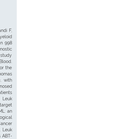
ndi F,
yeloid
in 998
nostic
 study
Blood.
or the
Thomas
, with
gnosed
atients
. Leuk
target
ML: an
ogical
Cancer
. Leuk
s ABT-