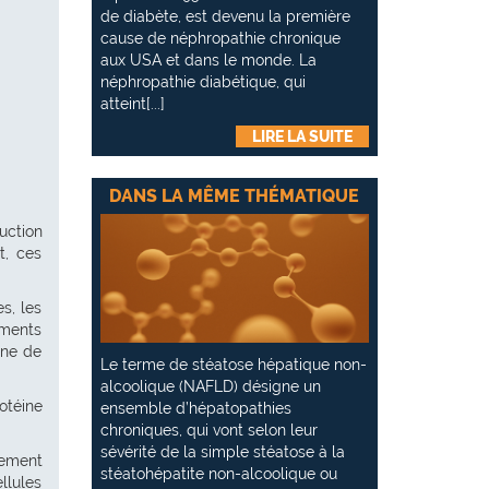
de diabète, est devenu la première
cause de néphropathie chronique
aux USA et dans le monde. La
néphropathie diabétique, qui
atteint[...]
LIRE LA SUITE
DANS LA MÊME THÉMATIQUE
uction
t, ces
s, les
ements
ane de
Le terme de stéatose hépatique non-
alcoolique (NAFLD) désigne un
otéine
ensemble d’hépatopathies
chroniques, qui vont selon leur
sévérité de la simple stéatose à la
lement
stéatohépatite non-alcoolique ou
llules