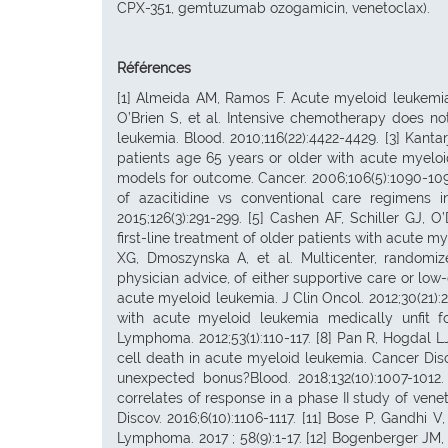
CPX-351, gemtuzumab ozogamicin, venetoclax).
Références
[1] Almeida AM, Ramos F. Acute myeloid leukemia i
O’Brien S, et al. Intensive chemotherapy does no
leukemia. Blood. 2010;116(22):4422-4429. [3] Kantar
patients age 65 years or older with acute myeloi
models for outcome. Cancer. 2006;106(5):1090-1098
of azacitidine vs conventional care regimens 
2015;126(3):291-299. [5] Cashen AF, Schiller GJ, O
first-line treatment of older patients with acute m
XG, Dmoszynska A, et al. Multicenter, randomized
physician advice, of either supportive care or lo
acute myeloid leukemia. J Clin Oncol. 2012;30(21):26
with acute myeloid leukemia medically unfit fo
Lymphoma. 2012;53(1):110-117. [8] Pan R, Hogdal LJ
cell death in acute myeloid leukemia. Cancer Disco
unexpected bonus?Blood. 2018;132(10):1007-1012. 
correlates of response in a phase II study of ve
Discov. 2016;6(10):1106-1117. [11] Bose P, Gandh
Lymphoma. 2017 ; 58(9):1-17. [12] Bogenberger JM, 