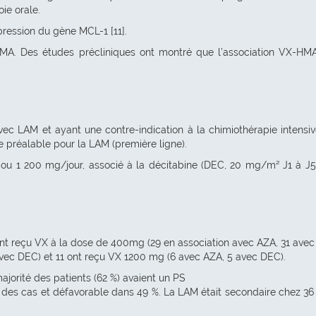
ie orale.
ression du gène MCL-1 [11].
HMA. Des études précliniques ont montré que l’association VX-HMA
vec LAM et ayant une contre-indication à la chimiothérapie intensiv
e préalable pour la LAM (première ligne).
00 ou 1 200 mg/jour, associé à la décitabine (DEC, 20 mg/m² J1 à J5
s ont reçu VX à la dose de 400mg (29 en association avec AZA, 31 avec
vec DEC) et 11 ont reçu VX 1200 mg (6 avec AZA, 5 avec DEC).
majorité des patients (62 %) avaient un PS
% des cas et défavorable dans 49 %. La LAM était secondaire chez 36 