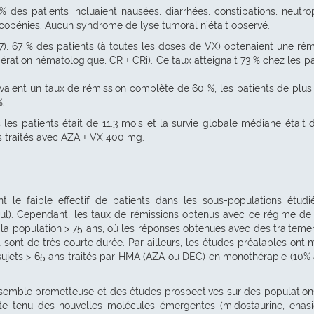
 des patients incluaient nausées, diarrhées, constipations, neutro
eucopénies. Aucun syndrome de lyse tumoral n’était observé.
,7), 67 % des patients (à toutes les doses de VX) obtenaient une rém
ation hématologique, CR + CRi). Ce taux atteignait 73 % chez les pa
aient un taux de rémission complète de 60 %, les patients de plus
%.
es patients était de 11.3 mois et la survie globale médiane était d
ts traités avec AZA + VX 400 mg.
nt le faible effectif de patients dans les sous-populations étudi
ul). Cependant, les taux de rémissions obtenus avec ce régime de 
 la population > 75 ans, où les réponses obtenues avec des traiteme
sont de très courte durée. Par ailleurs, les études préalables ont 
 sujets > 65 ans traités par HMA (AZA ou DEC) en monothérapie (10%
 semble prometteuse et des études prospectives sur des population
te tenu des nouvelles molécules émergentes (midostaurine, enasi