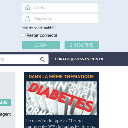
Mot de passe oublié ?
Rester connecté
S'INSCRIRE
CONTACT@PRESS-EVENTS.FR
DANS LA MÊME THÉMATIQUE
IQUE
 agent
Le diabète de type 2 (DT2), qui
représente 95% de toutes les formes