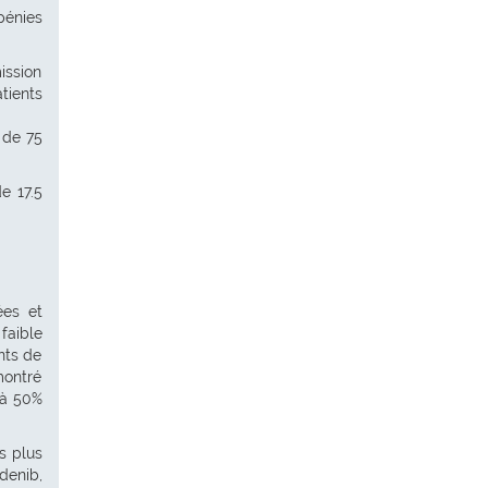
pénies
ission
tients
 de 75
e 17.5
ées et
faible
nts de
montré
 à 50%
s plus
denib,