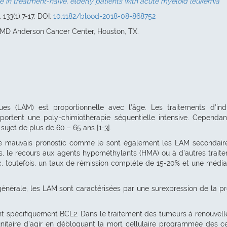
e in treatment-naive, elderly patients with acute myeloid leukemia
 133(1):7-17. DOI:
10.1182/blood-2018-08-868752
 MD Anderson Cancer Center, Houston, TX.
es (LAM) est proportionnelle avec l’âge. Les traitements d’ind
portent une poly-chimiothérapie séquentielle intensive. Cependan
sujet de plus de 60 – 65 ans [1-3].
de mauvais pronostic comme le sont également les LAM secondaire
ns, le recours aux agents hypométhylants (HMA) ou à d’autres trait
vec, toutefois, un taux de rémission complète de 15-20% et une médi
générale, les LAM sont caractérisées par une surexpression de la pr
ant spécifiquement BCL2. Dans le traitement des tumeurs à renouvel
itaire d’agir en débloquant la mort cellulaire programmée des ce