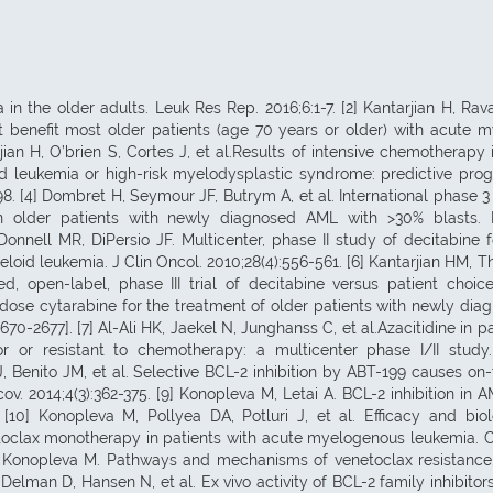
n the older adults. Leuk Res Rep. 2016;6:1-7. [2] Kantarjian H, Rava
t benefit most older patients (age 70 years or older) with acute m
jian H, O’brien S, Cortes J, et al.Results of intensive chemotherapy 
d leukemia or high-risk myelodysplastic syndrome: predictive prog
. [4] Dombret H, Seymour JF, Butrym A, et al. International phase 3
in older patients with newly diagnosed AML with >30% blasts. 
’Donnell MR, DiPersio JF. Multicenter, phase II study of decitabine f
yeloid leukemia. J Clin Oncol. 2010;28(4):556-561. [6] Kantarjian HM, 
, open-label, phase III trial of decitabine versus patient choice
w-dose cytarabine for the treatment of older patients with newly dia
70-2677]. [7] Al-Ali HK, Jaekel N, Junghanss C, et al.Azacitidine in p
r or resistant to chemotherapy: a multicenter phase I/II study
, Benito JM, et al. Selective BCL-2 inhibition by ABT-199 causes on-
v. 2014;4(3):362-375. [9] Konopleva M, Letai A. BCL-2 inhibition in A
[10] Konopleva M, Pollyea DA, Potluri J, et al. Efficacy and biol
netoclax monotherapy in patients with acute myelogenous leukemia. 
i V, Konopleva M. Pathways and mechanisms of venetoclax resistance
Delman D, Hansen N, et al. Ex vivo activity of BCL-2 family inhibitor