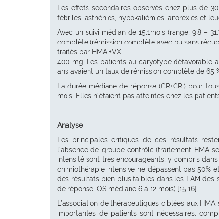
Les effets secondaires observés chez plus de 30%
fébriles, asthénies, hypokaliémies, anorexies et l
Avec un suivi médian de 15,1mois (range, 9,8 – 31
complète (rémission complète avec ou sans récupér
traités par HMA +VX
400 mg. Les patients au caryotype défavorable av
ans avaient un taux de rémission complète de 65 
La durée médiane de réponse (CR+CRi) pour tous l
mois. Elles n’étaient pas atteintes chez les patien
Analyse
Les principales critiques de ces résultats reste
l’absence de groupe contrôle (traitement HMA se
intensité sont très encourageants, y compris dans
chimiothérapie intensive ne dépassent pas 50% et 
des résultats bien plus faibles dans les LAM des
de réponse, OS médiane 6 à 12 mois) [15,16].
L’association de thérapeutiques ciblées aux HMA
importantes de patients sont nécessaires, comp