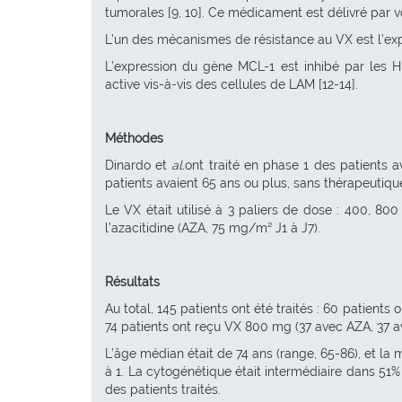
tumorales [9, 10]. Ce médicament est délivré par vo
L’un des mécanismes de résistance au VX est l’exp
L’expression du gène MCL-1 est inhibé par les 
active vis-à-vis des cellules de LAM [12-14].
Méthodes
Dinardo et
al.
ont traité en phase 1 des patients a
patients avaient 65 ans ou plus, sans thérapeutiqu
Le VX était utilisé à 3 paliers de dose : 400, 8
l’azacitidine (AZA, 75 mg/m² J1 à J7).
Résultats
Au total, 145 patients ont été traités : 60 patient
74 patients ont reçu VX 800 mg (37 avec AZA, 37 a
L’âge médian était de 74 ans (range, 65-86), et la 
à 1. La cytogénétique était intermédiaire dans 51
des patients traités.