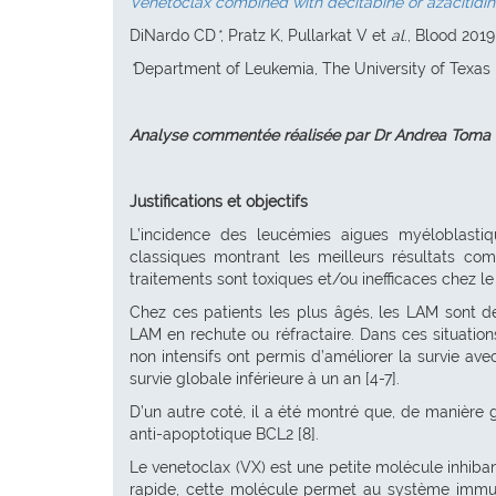
Venetoclax combined with decitabine or azacitidin
DiNardo CD
*
, Pratz K, Pullarkat V et
al
., Blood 2019,
*
Department of Leukemia, The University of Texas
Analyse commentée réalisée par Dr Andrea Toma
Justifications et objectifs
L’incidence des leucémies aigues myéloblastiqu
classiques montrant les meilleurs résultats com
traitements sont toxiques et/ou inefficaces chez le 
Chez ces patients les plus âgés, les LAM sont 
LAM en rechute ou réfractaire. Dans ces situatio
non intensifs ont permis d’améliorer la survie a
survie globale inférieure à un an [4-7].
D’un autre coté, il a été montré que, de manière 
anti-apoptotique BCL2 [8].
Le venetoclax (VX) est une petite molécule inhib
rapide, cette molécule permet au système immun