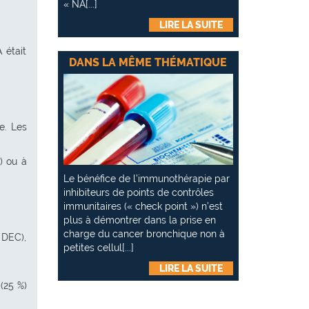
« NA[...]
LIRE LA SUITE
 était
DANS LA MÊME THÉMATIQUE
e. Les
) ou à
Le bénéfice de l’immunothérapie par
inhibiteurs de points de contrôles
immunitaires (« check point ») n’est
plus à démontrer dans la prise en
charge du cancer bronchique non à
 DEC),
petites cellul[...]
LIRE LA SUITE
(25 %)